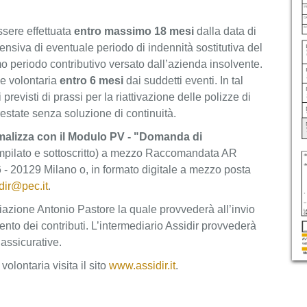
ssere effettuata
entro massimo 18 mesi
dalla data di
ensiva di eventuale periodo di indennità sostitutiva del
imo periodo contributivo versato dall’azienda insolvente.
e volontaria
entro 6 mesi
dai suddetti eventi. In tal
 previsti di prassi per la riattivazione delle polizze di
estate senza soluzione di continuità.
rmalizza con il Modulo PV - "Domanda di
mpilato e sottoscritto) a mezzo Raccomandata AR
, 6 - 20129 Milano o, in formato digitale a mezzo posta
dir@pec.it
.
iazione Antonio Pastore la quale provvederà all’invio
nto dei contributi. L’intermediario Assidir provvederà
assicurative.
olontaria visita il sito
www.assidir.it
.